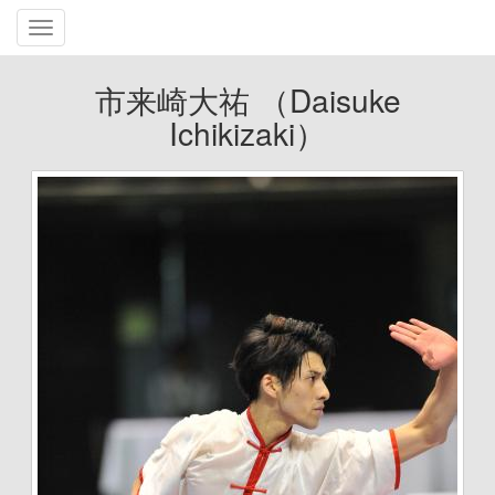
Toggle
navigation
市来崎大祐 （Daisuke
Ichikizaki）